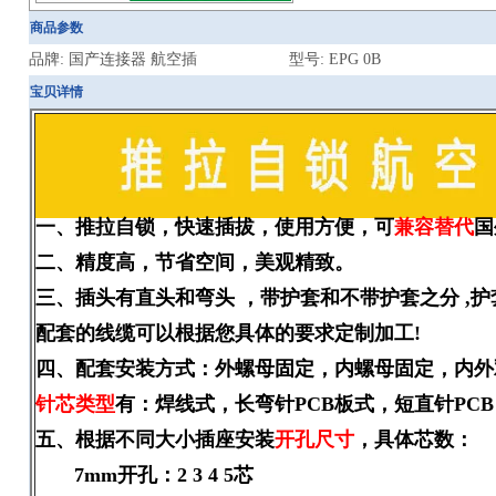
商品参数
品牌: 国产连接器 航空插
型号: EPG 0B
宝贝详情
一、推拉自锁，快速插拔，使用方便，可
兼容替代
国
二、精度高，节省空间，美观精致。
三、插头有直头和弯头 ，带护套和不带护套之分 ,
配套的线缆可以根据您具体的要求定制加工!
四、配套安装方式：外螺母固定，内螺母固定，
针芯类型
有：焊线式，长弯针PCB板式，短直针PCB
五、根据不同大小插座安装
开孔尺寸
，
7mm开孔：2 