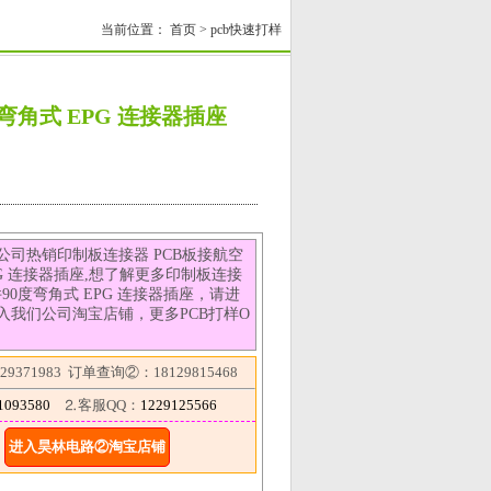
当前位置：
首页
>
pcb快速打样
弯角式 EPG 连接器插座
司热销印制板连接器 PCB板接航空
PG 连接器插座,想了解更多印制板连接
件90度弯角式 EPG 连接器插座，请进
入我们公司淘宝店铺，更多PCB打样O
9371983 订单查询②：18129815468
1093580
⒉客服QQ：
1229125566
进入昊林电路②淘宝店铺