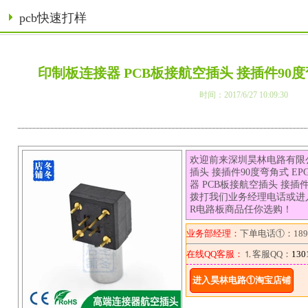
pcb快速打样
印制板连接器 PCB板接航空插头 接插件90度
时间：2017/6/27 10:09:30
欢迎前来深圳昊林电路有限公
插头 接插件90度弯角式 E
器 PCB板接航空插头 接插
拨打我们业务经理电话或进
R电路板商品任你选购！
业务部经理：
下单电话①：1892
在线QQ客服：
⒈客服QQ：
130
进入昊林电路①淘宝店铺