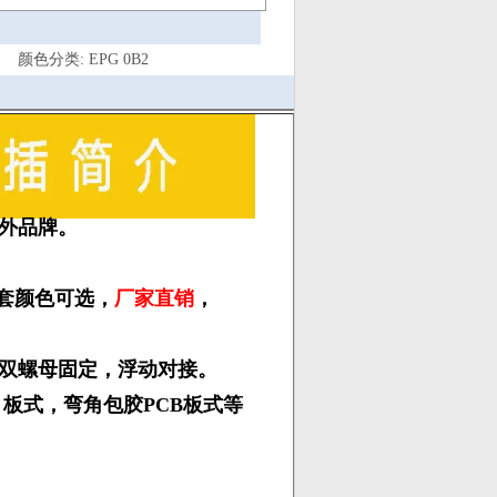
颜色分类: EPG 0B2
外品牌。
护套颜色可选，
厂家直销
，
内外双螺母固定，浮动对接。
 板式，弯角包胶PCB板式等
具体芯数：
3 4 5芯