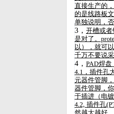
直接生产的
的是线路板
单独说明，
3，
开槽或者
是对了。pro
以），就可
千万不要说
4，
PAD焊盘
4.1，插件
元器件管脚，建
器件管脚，你
于插进（电镀通
4.2, 插件孔(
然越大越好