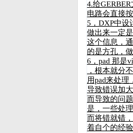
4.给GER
电路
会直接按
5，
DXP中
做出来一定是
这个信息，
的是方孔，
6，pad 那
，根本就分不清
用pad来处
导致错误加
而导致的问题
是，一些处
而将错就错
着自个的经