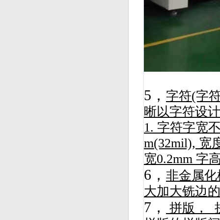
5，
字符(字
晰以字符设计
1. 字符字宽不
m(32mil
宽0.2mm 
6，
非金属化
大加大铣边
7，
拼版， 