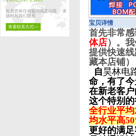
如果您有任何疑问或是问题， 请
随时与我们联系
宝贝详情
查看联系方式>>
首先非常感
体店
）。
我
提供快速线
藏本店铺）
自
昊林电
命，有了今
在新老客户
这个特别的
全行业平均
均水平高5
更好的满足