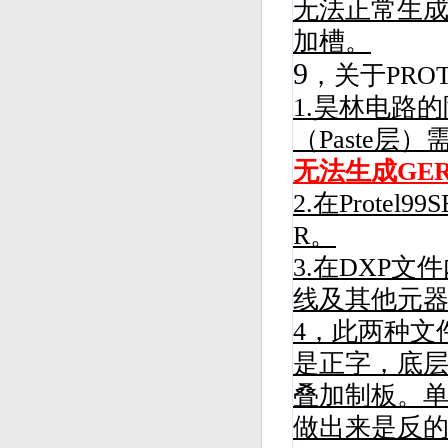
无法正常生成GE
加槽。
9
，关于PROT
1.
昊林电路
的
（Paste层
无法生成GE
2.在Prote
R。
3.在DXP文
线及其他元器
4，此两种文
是正字，底
叠加制板。
做出来是反