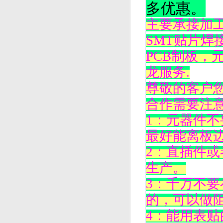
多优惠。
主要承接加工
SMT贴片焊
PCB制板，
龙服务.
尊敬的客户
合作需要注
1：元器件
最好能离板边
2：直插件
生产。
3：千万不
的，可以做
4：能用表