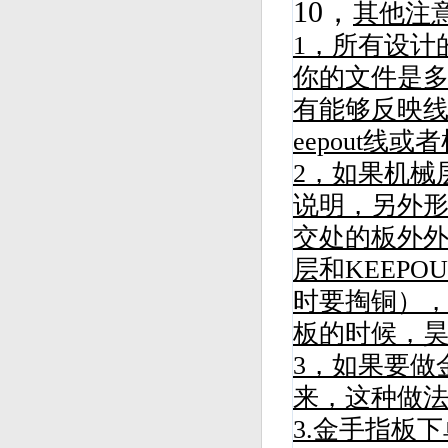
10，
其他注
1，所有设计
你的文件是多
有能够反映线
eepout线
2，如果机械
说明，另外
交处的板外
层和KEEP
时要掏铜）
板的时候，
3，如果要做
来，这种做
3.金手指板