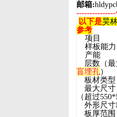
邮箱:
hldyp
-----------
以下是
昊
参考
项目
样板能
产能 07
层数（
盲埋孔
）
板材类
最大尺寸
（超过550
外形尺寸
板厚范围