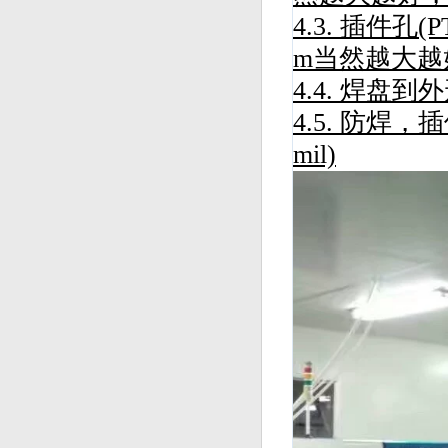
4.3. 插件孔
m当然越大越
4.4. 焊盘到外
4.5. 防焊
mil)