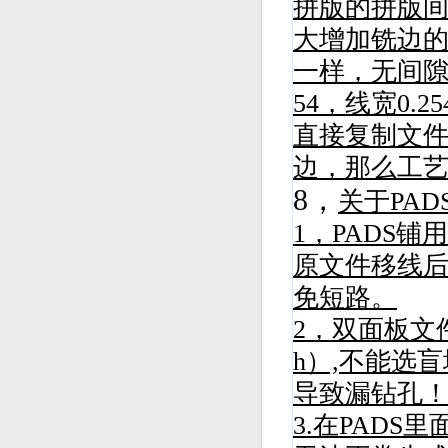
拼版的拼版间隙
大增加铣边的
一样，无间隙
54，线宽0.
直接复制文件
边，那么工艺
8，
关于PA
1，PADS铺
原文件移线后
免短路。
2，双面板文件
h）,不能选盲
导致漏钻孔
3.在PAD