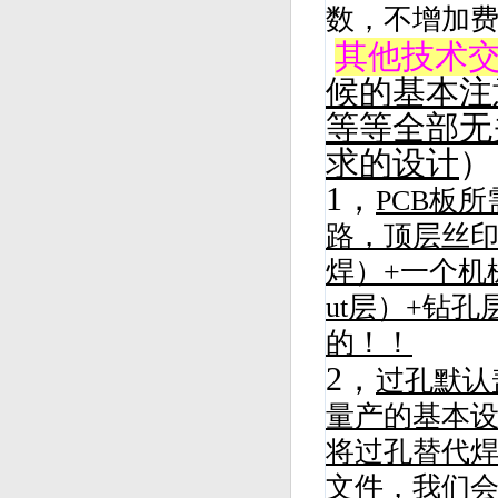
数，不增加
其他技术
候的基本注
等等全部无
求的设计
）
1，
PCB板
路，顶层丝
焊）+一个机械
ut层）+钻
的！！
2，
过孔默认
量产的基本
将过孔替代
文件，我们会