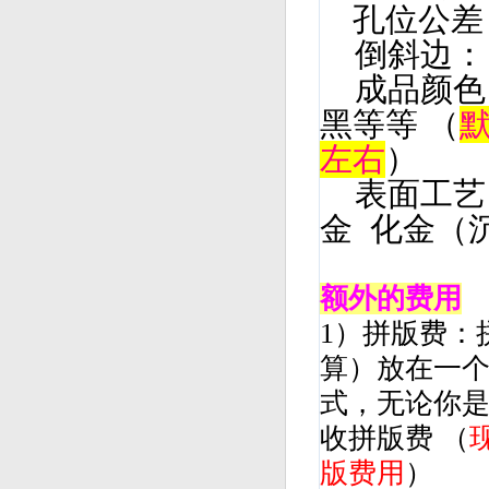
孔位公差
倒斜边：
成品颜
黑等等 （
左右
）
表面工
金 化金（
额外的费用
1）拼版费：
算）放在一个
式，无论你
收拼版费 （
版费用
）