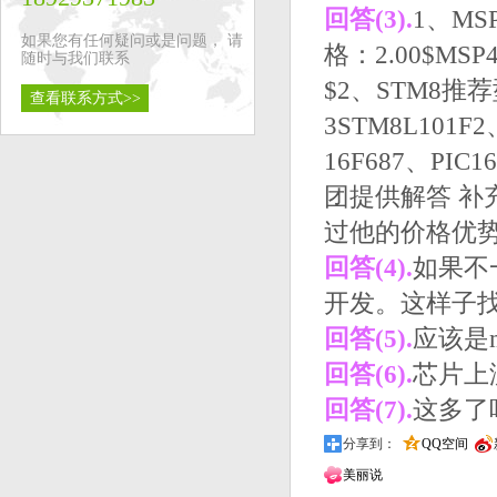
回答(3).
1、MSP
如果您有任何疑问或是问题， 请
格：2.00$MSP
随时与我们联系
$2、STM8推荐型
查看联系方式>>
3STM8L101F
16F687、PI
团提供解答 补
过他的价格优
回答(4).
如果不
开发。这样子
回答(5).
应该是m
回答(6).
芯片上
回答(7).
这多了
分享到：
QQ空间
美丽说