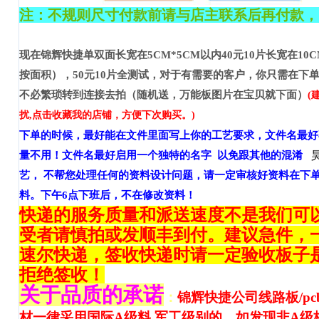
注：不规则尺寸付款前请与店主联系后再付款，
现在锦辉快捷单双面长宽在
5CM*5CM
以内
40
元
10
片长宽在
10C
按面积），
50
元
10
片全测试，对于有需要的客户，你只需在下
不必繁琐转到连接去拍（随机送，万能板图片在宝贝就下面）
(
扰
,
点击收藏我的店铺，方便下次购买
。
)
下单的时候，最好能在文件里面写上你的工艺要求，文件名最好
量不用！文件名最好启用一个独特的名字
以免跟其他的混淆
艺，
不帮您处理任何的资料设计问题，请一定审核好资料在下
料。下午
6
点下班后，不在修改资料！
快递的服务质量和派送速度不是我们可
受者请慎拍或发顺丰到付。建议急件，
速尔快递，签收快递时请一定验收板子
拒绝签收！
关于品质的承诺
：
锦辉快捷公司线路板
/pc
材一律采用国际
A
级料
军工级别的，如发现非
A
级