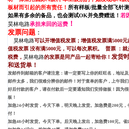
板材而引起的所有责任！
所有样板
/
批量全部飞针
如果有多余的备品，也会测试
OK
并免费赠送！
若
！
昊林电路
承担来回的运费
发票问题
：
昊林电路
可以开增值税发票；增值税发票满
5000
元
值税发票
没有满
5000
元，可以每次累积。
普票
：就
发货
税费，
昊林电路
的发票是同产品一起寄给你！
和送货单！
发邮件到邮箱的客户请注意：请一定要写上你的旺旺名，地址及
邮件太多，我们很难分辨你的邮件！对于查单的客户，上午我们
好后付款的客户，请在付款后一定要通知我们安排做板！因为很
板！
加急
24
小时发货，今天下单，明天晚上发货。加急费是
200
元，
付！
加急
48
小时发货。今天下单。后天晚上发出，加急费
100
元。省