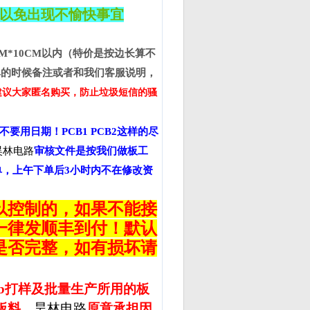
以免出现不愉快事宜
M*10CM
以内（特价是按边长算不
单的时候备注或者和我们客服说明，
建议大家匿名购买，防止垃圾短信的骚
不要用日期！
PCB1 PCB2
这样的尽
昊林电路
审核文件是按我们做板工
单，上午下单后
3
小时内不在修改资
以控制的，如果不能接
一律发顺丰到付！默认
是否完整，如有损坏请
b
打样及批量生产所用的板
板料，
昊林电路
原意承担因