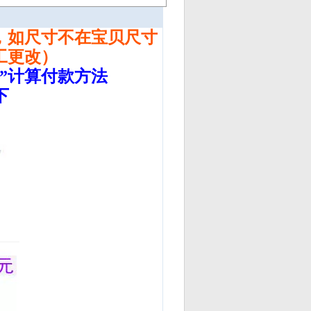
，如尺寸不在宝贝尺寸
工更改）
”
计算付款方法
下