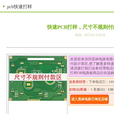
pcb快速打样
快速PCB打样，尺寸不规则
时间：2017/6/1 9:16:18
欢迎前来深圳昊林电路有限
付款计算区,想了解更多快速
请进拨打我们业务经理电话
打样OR电路板商品任你选
业务部经理：
下单电话①：1892
在线QQ客服：
⒈客服QQ：
130
进入昊林电路①淘宝店铺