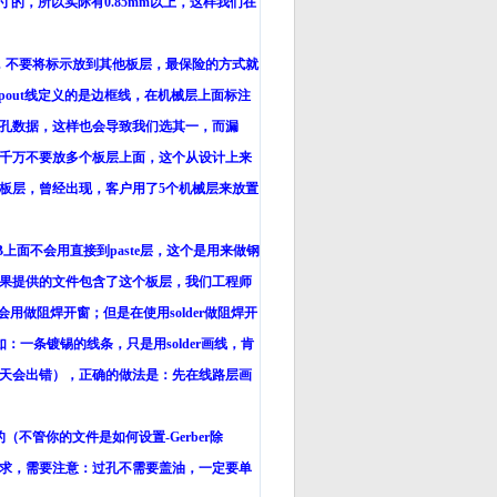
寸的，所以实际有
0.85mm
以上，这样我们在
，不要将标示放到其他板层，最保险的方式就
pout
线定义的是边框线，在机械层上面标注
孔数据，这样也会导致我们选其一，而漏
千万不要放多个板层上面，这个从设计上来
板层，曾经出现，客户用了
5
个机械层来放置
B
上面不会用直接到
paste
层，这个是用来做钢
果提供的文件包含了这个板层，我们工程师
会用做阻焊开窗；但是在使用
solder
做阻焊开
如：一条镀锡的线条，只是用
solder
画线，肯
天会出错），正确的做法是：先在线路层画
的（不管你的文件是如何设置
-Gerber
除
求，需要注意：过孔不需要盖油，一定要单