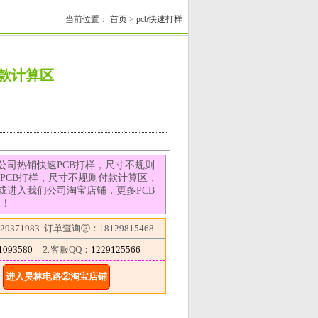
当前位置：
首页
>
pcb快速打样
付款计算区
公司热销快速PCB打样，尺寸不规则
PCB打样，尺寸不规则付款计算区，
或进入我们公司淘宝店铺，更多PCB
购！
9371983 订单查询②：18129815468
1093580
⒉客服QQ：
1229125566
进入昊林电路②淘宝店铺