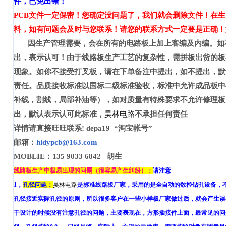
件，已免出错！
PCB
文件一定保密！您确定没问题了，我们就会删除文件！在生
料，如有问题会及时与您联系！请您的联系方式一定要是正确！
因生产管理需要，会在所有的电路板上加上客编及内编。如
出，表示认可！
由于线路板生产工艺的复杂性，需拼板出货的板
现象。如你不接受
打叉板
，请在下单备注中提出，如不提出，默
责任。品质接收标准以国标二级标准验收，标准中允许成品板中
补线，割线，局部补油等），如对质量有特殊要求不允许修理板
出，默认表示认可此标准，
昊林电路
不承担任何责任
详情请直接旺旺联系
!
depa19
“淘宝帐号”
邮箱：
hldypcb@163.com
MOBLIE
：
135 9033 6842
胡生
线路板生产中极易出现的问题（很容易产生纠纷）：
请注意
1
，
孔径问题：
昊林电路
是标准线路板厂家，采用的是全自动的数控钻孔设备，
孔径接近实际孔径的原则，所以很多客户在一些小样板厂家做过后，就会产生误
于设计的时候没有注意孔径的问题，主要表现在，方形插接件上面，最常见的问