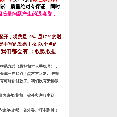
测试，质量绝对有保证，同时
因质量问题产生的退换货，
起开，税费是
10%
是
17%
的增
是手写的发票！收取
6
个点的
时我们都会有
：收款收据
联系方式（最好留本人手机号），
会统一在
12
点
-1
点左右回复。
先拍
有可能你付款了。我们没有安排做
省内速尔
/
龙邦，省外客户顺丰到
内速尔
/
龙邦，省外客户顺丰到付！