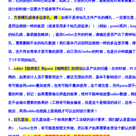
径，孔径按照
0.8mm
已经足够，实际上，方形的元件脚，需要按照对角来测量尺
设计的时候一定要大于或者等于
0.85mm
，切记！
2
，
方形槽孔或者多边形孔、槽：
如果不是有钻孔文件产生的槽孔，一定要注意
是同边框线一样的板层（或者采用多个钻孔拼起来）！（例如：
protel
系列，
kee
的钻孔线，极易被忽略掉）；提供
Gerber
文件的时候，请确定是否产出了两种钻
孔，需要删除不全的钻孔数据！我们基本只识别同边框线一样的多边形开槽，请
说，也不符合简单才是可靠的原理，自己导出
Gerber
的时候，也是分分钟就漏了
了
5
个不同的钻孔。
3
，
solder
【阻焊层】和
paste
【钢网层】的用法
以及产生的问题：任何时候，
PC
网的，如果设计人员不需要用这个，建议无理由关闭，基本不影响设计，但是如
有可能会同
solder
叠加使用，也有可能不叠加使用，这个请注意，另外
paste
层不
窗的时候，切记：如果需要做出焊盘的效果，绝对不能单独放置
solder
数据，例
定不会做出需要的效果的（工程有可能会修改，但是这个是错误的设计，总有一
线后，再用
solder
在线路上面画线才可以达到设计要求！
4
，
过孔盖油，
过孔盖油是一个标准的量产工业级的设计要求，我们默认是盖油
外），
Gerber
文件，有可能是按照文件做。所以客户如果需要改变这个默认的要