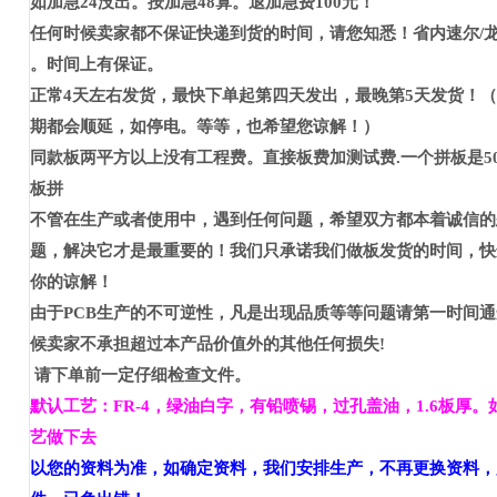
如加急
24
没出。按加急
48
算。退加急费
100
元！
任何时候卖家都不保证快递到货的时间，请您知悉！省内速尔
/
。时间上有保证。
正常
4
天左右发货，最快下单起第四天发出，最晚第
5
天发货！（
期都会顺延，如停电。等等，也希望您谅解！）
同款板两平方以上没有工程费。直接板费加测试费
.
一个拼板是
5
板拼
不管在生产或者使用中，遇到任何问题，希望双方都本着诚信的
题，解决它才是最重要的！我们只承诺我们做板发货的时间，快
你的谅解！
由于
PCB
生产的不可逆性，凡是出现品质等等问题请第一时间通
候卖家不承担超过本产品价值外的其他任何损失
!
请下单前一定仔细检查文件。
默认工艺：
FR-4
，绿油白字，有铅喷锡，过孔盖油，
1.6
板厚。
艺做下去
以您的资料为准，如确定资料，我们安排生产，不再更换资料，