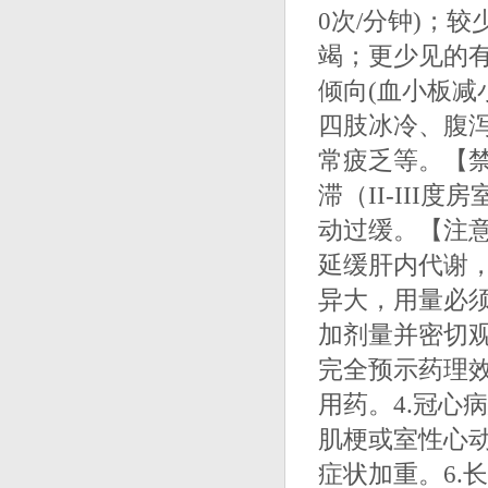
0次/分钟)；
竭；更少见的有
倾向(血小板减
四肢冰冷、腹
常疲乏等。【禁
滞（II-III
动过缓。【注意
延缓肝内代谢，
异大，用量必
加剂量并密切观
完全预示药理
用药。4.冠心
肌梗或室性心动
症状加重。6.