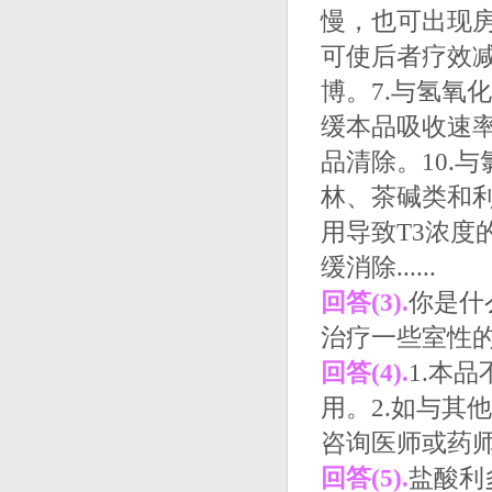
慢，也可出现房
可使后者疗效减
博。7.与氢氧
缓本品吸收速率
品清除。10.
林、茶碱类和利
用导致T3浓度
缓消除......
回答(3).
你是什
治疗一些室性
回答(4).
1.本
用。2.如与其
咨询医师或药
回答(5).
盐酸利