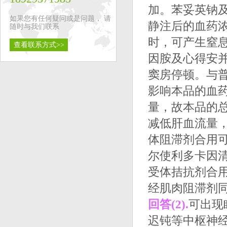
加。苯妥英钠
如果您有任何疑问或是问题， 请
静注后的血药
随时与我们联系
时，可产生窒
查看联系方式>>
因胺及心得安
窦房停顿。与
影响本品的血
量，故本品的
减低肝血流量，
体阻滞剂合用
尔使利多卡因
受体拮抗剂合
经肌肉阻滞剂
回答(2).
可出现
迟钝等中枢神经