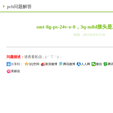
pcb问题解答
smt-8g-ps-24v-e-0，3q-m8
时间：2017/4/24 9:15:18
问题描述：
请查看私信╮(╯▽╰)╭
分享到：
QQ空间
新浪微博
腾讯微博
人人网
微信
腾
美丽说