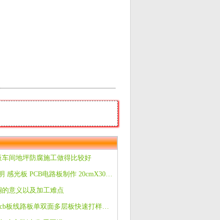
B板车间地坪防腐施工做得比较好
有机玻璃 高透明 感光板 PCB电路板制作 20cmX30cm 厚4mm 一片
铜的意义以及加工难点
专业定做加工pcb板线路板单双面多层板快速打样量大从优欢迎选购