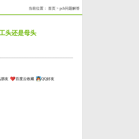
当前位置：
首页
>
pcb问题解答
d接头是工头还是母头
讯朋友
百度云收藏
QQ好友