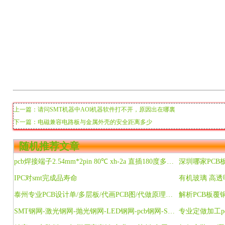
上一篇：请问SMT机器中AOl机器软件打不开，原因出在哪裏
下一篇：电磁兼容电路板与金属外壳的安全距离多少
随机推荐文章
pcb焊接端子2.54mm*2pin 80℃ xh-2a 直插180度多少点
深圳哪家PC
IPC对smt完成品寿命
泰州专业PCB设计单/多层板/代画PCB图/代做原理图/绘制电路图
解析PCB板覆
SMT钢网-激光钢网-抛光钢网-LED钢网-pcb钢网-SMT全系列钢网