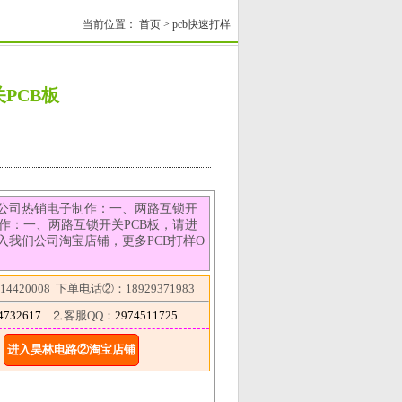
当前位置：
首页
>
pcb快速打样
PCB板
公司热销电子制作：一、两路互锁开
制作：一、两路互锁开关PCB板，请进
入我们公司淘宝店铺，更多PCB打样O
4420008 下单电话②：18929371983
4732617
⒉客服QQ：
2974511725
进入昊林电路②淘宝店铺