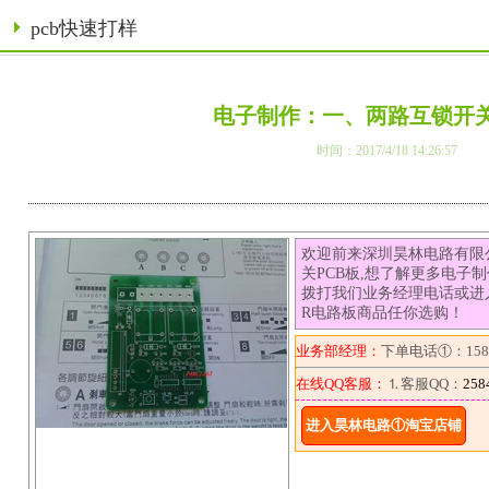
pcb快速打样
电子制作：一、两路互锁开关
时间：2017/4/18 14:26:57
欢迎前来深圳昊林电路有限
关PCB板,想了解更多电子
拨打我们业务经理电话或进
R电路板商品任你选购！
业务部经理：
下单电话①：1581
在线QQ客服：
⒈客服QQ：
258
进入昊林电路①淘宝店铺