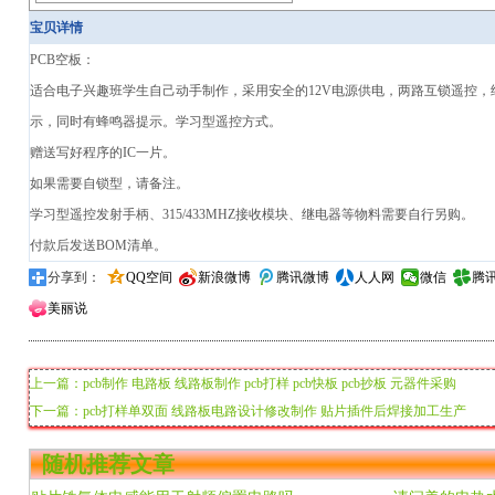
宝贝详情
PCB空板：
适合电子兴趣班学生自己动手制作，采用安全的12V电源供电，两路互锁遥控，
示，同时有蜂鸣器提示。学习型遥控方式。
赠送写好程序的IC一片。
如果需要自锁型，请备注。
学习型遥控发射手柄、315/433MHZ接收模块、继电器等物料需要自行另购。
付款后发送BOM清单。
分享到：
QQ空间
新浪微博
腾讯微博
人人网
微信
腾
美丽说
上一篇：pcb制作 电路板 线路板制作 pcb打样 pcb快板 pcb抄板 元器件采购
下一篇：pcb打样单双面 线路板电路设计修改制作 贴片插件后焊接加工生产
随机推荐文章