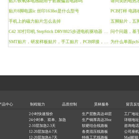
贴片铁氧体电感能用于射频偏置电路吗
请问美的电热
贴片8脚电源ic 丝印1638ei是什么型号
手机上的磁力贴片怎么去掉
C42 3D打印机 StepStick DRV8825步进电机驱动器 Reprap 4层PCB板
问个问题，基
SMT贴片，研发样板贴片，手工贴片，PCB焊接，BGA焊接，后焊组装
为什么单面pc
产品中心
制程能力
品质控制
昊林服务
留言反
2小时快速报价
生产层数高达48层
工厂地址
24小时单、双单、加急
生产铜厚高达20oz
详细地址
2-10层加急2-3天
软硬结合线路板
咨询电话：1
12-20层加急4-7天
各类混压线路板
公司座机：0
12-20层加急4-7天
特殊工艺线路板
Mail邮箱：