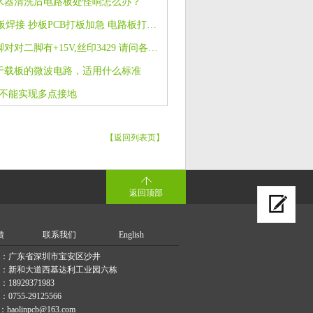
水器清洗后电路板处怪响怎么办？
PCB打样 电路板焊接 抄板PCB打板加急 电路板打样 lm339贴片
五脚贴片，五脚对对二脚有+15V,丝印3429 请问各位大神，这个是什么芯片
于载板的微波电路，适用什么标准
b不能实现多点接地
【返回列表页】
返回顶部
馈
联系我们
English
：广东省深圳市宝安区沙井
：新和大道西基达利工业园六栋
8929371983
755-29125566
haolinpcb@163.com