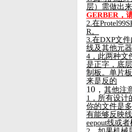
层）需做出
GERBER
2.在Prote
R。
3.在DXP文
线及其他元器
4，此两种文
是正字，底
制板。单片
来是反的
10，
其他注
1，所有设计
你的文件是多
有能够反映线
eepout线
2，如果机械