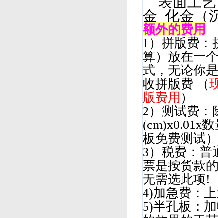
表面工
金 化金（
额外的费用
1）拼版费：
算）放在一个
式，无论你
收拼版费 （
版费用
）
2）测试费：
(cm)x0.
板免费测试
3）税费：普
票是按货款的
无需选此项!
4)加急费：
5)半孔板：