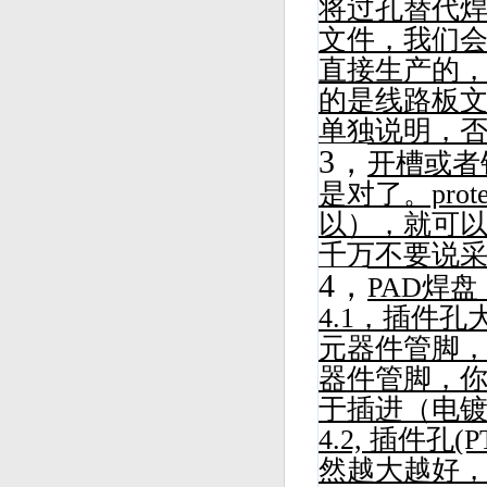
将过孔替代
文件，我们会
直接生产的
的是线路板
单独说明，
3，
开槽或者
是对了。pro
以），就可
千万不要说
4，
PAD焊盘
4.1，插件
元器件管脚，建
器件管脚，你
于插进（电镀通
4.2, 插件孔(
然越大越好