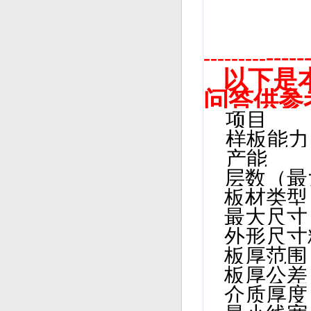
---
---------
以下是
问答供参
项目
样板能
产能 2
层数（
板材类
最大尺寸
外形尺寸
板厚范围
板厚公
介质厚度 