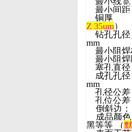
最小线
最小间
铜厚 1
Z 35um
）
钻孔孔径 
mm
最小阻
最小阻焊
塞孔直径 
成孔孔径 
mm
孔径公差
孔位公差
倒斜边：
成品颜
黑等等 （