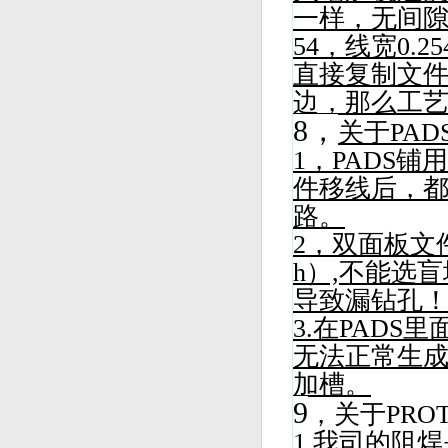
一样，无间隙
54，线宽0.
直接复制文件
边，那么工艺
8，
关于PA
1，PADS铺
件移线后，都
路。
2，双面板文件
h）,不能选盲
导致漏钻孔
3.在PAD
无法正常生成GE
加槽。
9
，关于PROT
1.我司的阻焊是