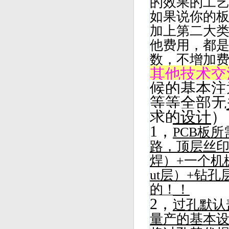
的效果的工
如果说你的
加上第二大
他费用，都
数，不增加
其他技术交
候的基本注
等等全部无
求的设计
）
1，
PCB板
路，顶层丝
焊）+一个机械
ut层）+钻
的！！
2，
过孔默认
量产的基本