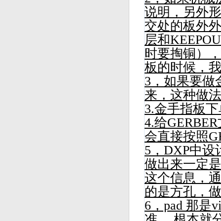
说明，另外
交处的板外
层和KEEP
时要掏铜）
板的时候，
3，如果要做
来，这种做
3.金手指板
4.给GER
会直接按照G
5，DXP中
做出来一定是
这个信息，
的是方孔，
6，pad 那
准 ，根本就分