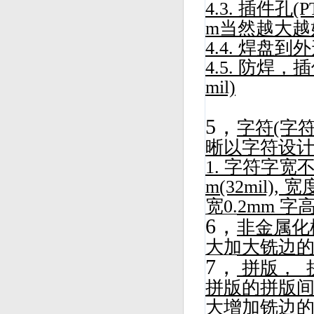
4.3. 插件孔
m当然越大越
4.4. 焊盘到外
4.5. 防焊
mil)
5，
字符(字
晰以字符设计
1. 字符字宽不
m(32mil
宽0.2mm 
6，
非金属化
大加大铣边
7，
拼版， 
拼版的拼版间隙
大增加铣边的