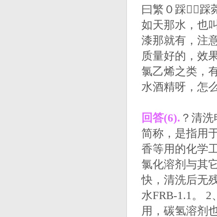
曰繁０踩踩菀
如天那水，也叫
漆那就有，注意
质量好的，效果
氯乙烯之类，
水酒精呀，怎
回答(6).
？清洗
简称，是指用于
香等用的化学
氯化溶剂与其
快，清洗后无
水FRB-1.
用，碳氢溶剂也