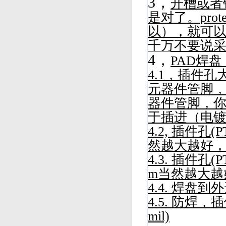
3，
开槽或者
是对了。pro
以），就可
千万不要说
4，
PAD焊盘
4.1，插件
元器件管脚，建
器件管脚，你
于插进（电镀通
4.2, 插件孔(
然越大越好
4.3. 插件孔
m当然越大越
4.4. 焊盘到外
4.5. 防焊
mil)