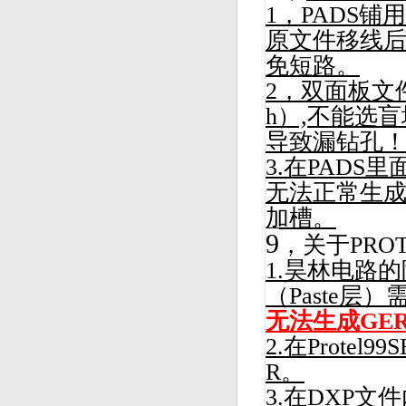
1，PADS铺
原文件移线后
免短路。
2，双面板文件
h）,不能选盲
导致漏钻孔
3.在PAD
无法正常生成GE
加槽。
9
，关于PROT
1.
昊林电路
的
（Paste层
无法生成GE
2.在Prote
R。
3.在DXP文