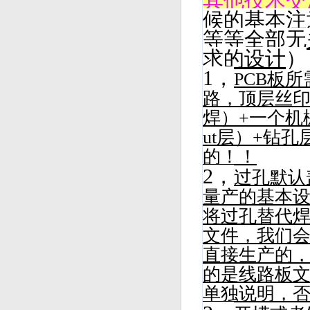
其他技术交
候的基本注
等等全部无
求的设计
）
1，
PCB板
路，顶层丝
焊）+一个机械
ut层）+钻
的！！
2，
过孔默认
量产的基本
将过孔替代
文件，我们会
直接生产的
的是线路板
单独说明，