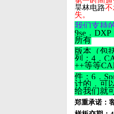
第一时间通
昊林电路
不
失。
我们支持
9se，DX
所有
版本（包括p
列；4，CA
++等等C
件；6，Sp
计的，可
给我们就
郑重承诺：
样板交期：