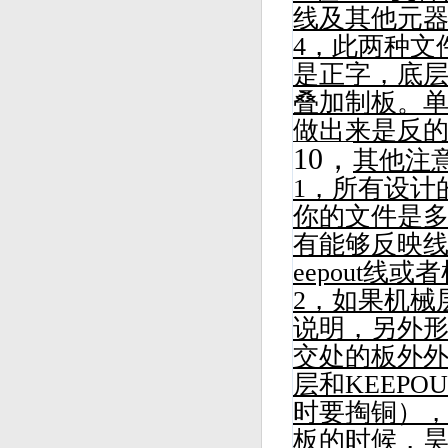
线及其他元器
4，此两种文
是正字，底
叠加制板。
做出来是反
10，
其他注
1，所有设计
你的文件是多
有能够反映线
eepout线
2，如果机械
说明，另外
交处的板外
层和KEEP
时要掏铜）
板的时候，