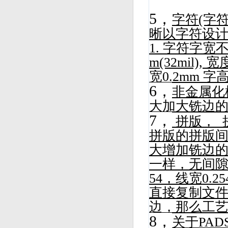
5，
字符(字
晰以字符设计
1. 字符字宽不
m(32mil
宽0.2mm 
6，
非金属化
大加大铣边
7，
拼版， 
拼版的拼版间隙
大增加铣边的
一样，无间隙
54，线宽0.
直接复制文件
边，那么工艺
8，
关于PA