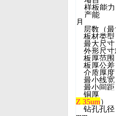
项目
样板能
产能 07
月
层数（
板材类
最大尺寸
外形尺寸
板厚范围
板厚公
介质厚度 
最小线
最小间
铜厚 1
Z 35um
）
钻孔孔径 