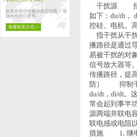
干扰源 指产
如果您有任何疑问或是问题， 请
如下：du/dt
随时与我们联系
控硅、电机、
查看联系方式>>
指干扰从干扰
播路径是通过
易被干扰的对象
信号放大器等
传播路径，提
防） 抑制干
du/dt，di
常会起到事半功
源两端并联电容
联电感或电阻
措施 1. 继