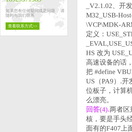
_V2.1.02
如果您有任何疑问或是问题， 请
M32_USB-Host-
随时与我们联系
\VCP\MDK-A
查看联系方式>>
定义：USE_STD
_EVAL,USE_U
HS 改为 USE_
高速设备的话，需
把 #define 
US（PA9）
位板子，计算
么漂亮。
回答(4).
两者区
核，要是手头经
面有的F407上