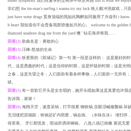
mmer symphony 我们在夏季的交响乐中肆意奔跑 this is what we enjo
非幻想 the tin-man's surfing i wanna try my luck 铁人般冲浪嬉戏，只因想试
just have some drugs 置身顶端的我如此陶醉如同服用了兴奋剂 i know you hav
h heart 我知道你不会责备我那骄傲如月的心。 welcome to the golden 
diamond seashore drag me from the yard 噢``钻石海岸将我......
回答(2).
歌曲名是：勇敢的心
回答(3).
汪峰-怒放的生命
回答(4).
狄更斯的《双城记》第一句 第一段是这样的： 这是最好的
代，这是愚蠢的时代；这是信仰的时期，这是怀疑的时期；这是光明
之春，这是失望之冬；人们面前有着各样事物，人们面前一无所有；
狱。
回答(5).
有一首歌它开头是女生唱的，她开头唱如果这是真爱也许我
告诉我，谢谢！
回答(6).
海阔天空，速度采纳，打字很累 钢铁锅,含眼泪喊修瓢锅.坏
无泪缝把层烟囱，铁锅还扩内雨窝，锅会病。（水味在冰） 堵扫停
得里香。 牙仨那慌发，雨油所洒得钢锅。 八急八搞已病瘫 塞泥无爱