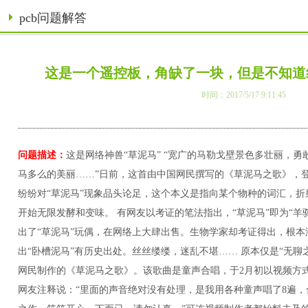
pcb问题解答
这是一个遥控板，角缺了一块，但是不知道
时间：2017/5/17 9:11:45
问题描述：
这是网络神兽“草泥马” “宽广的马勒戈壁景色多壮丽，
马多么的美丽……”日前，这首由中国网民撰写的《草泥马之歌》，
纷纷对“草泥马”现象品头论足，这个本义是指向某个物种的词汇，
开始无限发酵和变味。 有网友以考证的笔法指出，“草泥马”即为“羊
出了“草泥马”玩偶，在网络上大肆出售。生物学家却考证得出，根本
出“卧槽泥马”有历史出处。丝丝缕缕，迷乱不堪…… 原本仅是“无聊之
网民制作的《草泥马之歌》。该歌曲是童声合唱，于2月初以视频方
网友注释说：“里面的声音绝对没有处理，是我用各种童声唱了8遍