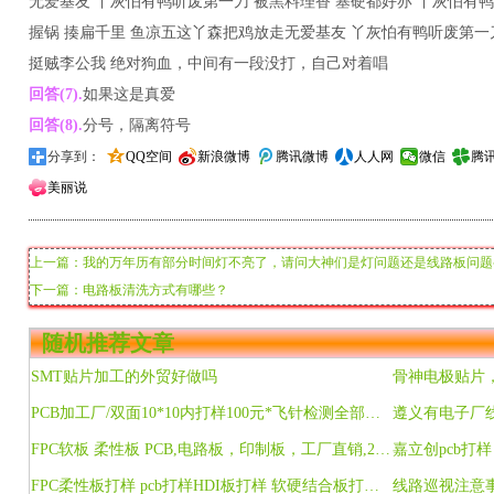
无爱基友 丫灰怕有鸭听废第一刀 被黑料理香 塞硬都好亦 丫灰怕有
握锅 揍扁千里 鱼凉五这丫森把鸡放走无爱基友 丫灰怕有鸭听废第一
挺贼李公我 绝对狗血，中间有一段没打，自己对着唱
回答(7).
如果这是真爱
回答(8).
分号，隔离符号
分享到：
QQ空间
新浪微博
腾讯微博
人人网
微信
腾
美丽说
上一篇：我的万年历有部分时间灯不亮了，请问大神们是灯问题还是线路板问题
下一篇：电路板清洗方式有哪些？
随机推荐文章
SMT贴片加工的外贸好做吗
骨神电极贴片
PCB加工厂/双面10*10内打样100元*飞针检测全部全免费 可提供抄板
遵义有电子厂
FPC软板 柔性板 PCB,电路板，印制板，工厂直销,24小时加急!
FPC柔性板打样 pcb打样HDI板打样 软硬结合板打样及生产抄板BOM表
线路巡视注意