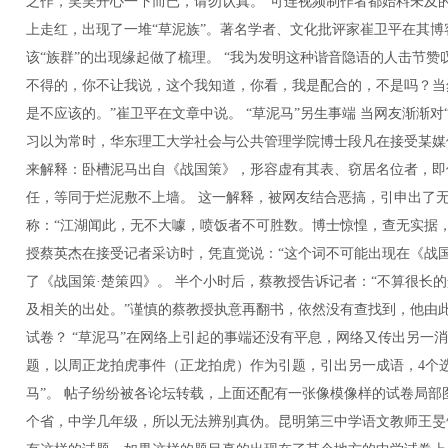
之作，笑笑开心一下而已，请勿认真。”可连视频制作者都始料未及
上走红，出现了一堆“草泥族”。著名学者、文化批评家崔卫平在其
该“族群”的出现缘起做了梳理。 “我为发明这种谐音隐语的人击节
不得的，你不让我说，这个我知道，你看，我是配合的，不是吗？当
是不应该的。”崔卫平在文章中说。 “草泥马”另生事端 当网友渐渐对“
习以为常时，华东理工大学社会与公共管理学院博士段凡在接受某媒
来解释：卧槽泥马出自《战国策》，形容虚有其表、窃居名位者，即
任，等同于烂泥敷不上墙。 这一解释，被网友结合恶搞，引申出了无
称：“江湖闻此，无不大噱，喷饭者不可胜数。博士惊惶，查无实据
授蔡英杰在接受记者采访时，凭直觉说：“这个词不可能出现在《战
了《战国策·楚策四》。 半个小时后，蔡教授告诉记者：“不算很长
及相关的出处。”谨慎的蔡教授执意再翻书，依然没有查找到，他由此
试卷？ “草泥马”在网络上引起的事端还没有平息，网络又传出另一消
题，以周正龙拍虎事件（正龙拍虎）作为引题，引出另一成语，4个
马”。 帖子纷纷被各论坛转载，上面还配有一张像模像样的试卷局部
个省，中学几年级，所以无法辨别真伪。昆明第三中学语文教师王旻