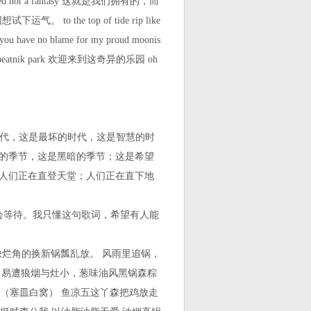
yed not a fantasy 这就是我们拥有的，而
下运气。 to the top of tide rip like
e no blame for my proud moonis
beatnik park 欢迎来到这奇异的乐园 oh
时代，这是最坏的时代，这是智慧的时
的季节，这是黑暗的季节；这是希望
人们正在直登天堂；人们正在直下地
会等待。我只懂这句歌词，希望有人能
缺烂角的换新锅瓢乱放。 风雨里追锅，
，易遭狼烟与灶小，葱味油风黑锅森粽
 （塞皿白窝） 鱼凉五这丫森把鸡放走