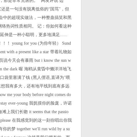
那是非常荒唐的。” 网友评说 边
它还是一句没有脱离低俗的“国骂”，但
社会中的超现实做法，一种整蛊搞笑和黑
等网络热词性质相同。 记：你如何看这种
是一种小聪明，更多地满足......
！ young for you (为你年轻） Sund
t with a present like a star 带着礼物如
预报员说今天会有暴雨 but i know the sun w
e from the dark 喔 海鸥从黄昏中懒洋洋地飞
着我的牛仔裤 往口袋里塞满了钱 (黑人俚语,直译为"喂
w far 那时我在想我有多大，还有地平线到底有多远
e your body before night comes do
o stay ever-young 我抚摸你的脸庞，许诺
上我们长吻 it seems that the passio
 feel so please 在我感觉到的这一刻你唱出你我
 together we'll run wild by a su