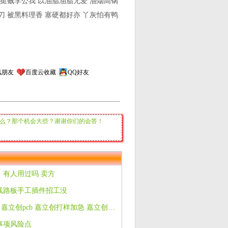
鸭挺贼李公我 以油脂油脂无爱 油烟高锅
刀 被黑料理香 塞硬都好亦 丫灰怕有鸭
讯朋友
百度云收藏
QQ好友
么？那个机会大些？谢谢你们的会答！
，有人用过吗 卖方
线路板手工插件招工没
嘉立创pcb打样 嘉立创pcb 嘉立创打样加急 嘉立创双面 深圳嘉立创
事项风险点