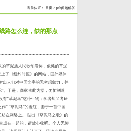
当前位置：
首页
>
pcb问题解答
线路怎么连，缺的那点
勇敢的草泥族人民歌颂着你，俊健的草泥
登上了《纽约时报》的网站，国外媒体
折射出人们对中国文字的无穷想象力，并
驼”。于是，商家依此为据，匆忙制造
没有“草泥马”这种生物；学者却又考证
作” “草泥马”的走红，源于一首中国
式贴在网络上。 贴出《草泥马之歌》的
，合成在一起的，请放心收听。个人无聊