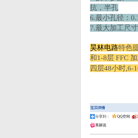
抗，半孔
6.最小孔径：0.
7.最大加工尺寸：
昊林电路
特色提
和1-8层 FFC 加
四层48小时,6
宝贝详情
分享到：
QQ空间
美丽说