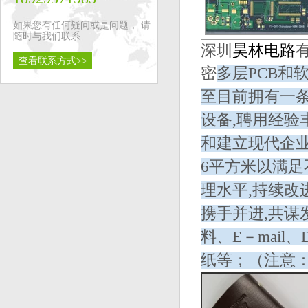
如果您有任何疑问或是问题， 请
随时与我们联系
深圳
昊林电路
查看联系方式>>
密
多层PCB和
至目前拥有一
设备,聘用经验
和建立现代企业制度
6平方米以满足
理水平,
持续改
携手并进,共谋
料、E－mail、
纸等；（注意