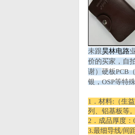
未跟
昊林电路
价的买家，
自
谢）
硬板PCB
银，OSP等特
1．材料:（生益
列、铝基板等
2．成品厚度：0.
3.最细导线/间距：3