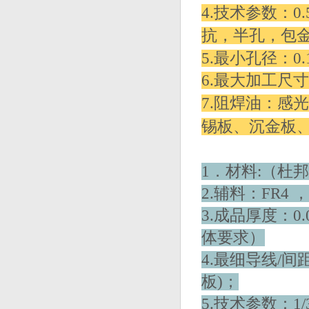
4.技术参数：0.
抗，半孔，包
5.最小孔径：0
6.最大加工尺寸：
7.阻焊油：感光
锡板、沉金板、
1．材料:（杜邦
2.辅料：FR4
3.成品厚度：0
体要求）
4.最细导线/间距：2.
板)；
5.技术参数：1/