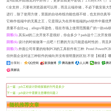
是4层就开始感觉到不好用了，更多层就更不必说了 2.EasyESA（） 国产
C全支持，只要有浏览器就可以用，而且云端存储，不必下载安装大
进行，除了使用方便，里面的自动布线功能也很不错，也支持仿真等等 3、Ment
它称作低端中的无冕之王，它是我认为在所有低端的pcb软件中最优
质量不会比wg，allegro等逊色，现在市场上使用范围最广的一款e
回答(5).
其实ad的二次开发不是很好，你会多少？pads这个二次开发
回答(6).
设计的时候做薄一点吧！打磨的方法只能是临时性的，而且
回答(7).
外面公司常要的绘制PCB的工具软件有三种: Protel PowerPCB
但外面企业对这三种软件的倾向并没有很明显的区别.不管【精通】哪
分享到：
QQ空间
新浪微博
腾讯微博
人人网
微信
腾
美丽说
上一篇：pcb工程设计防错探索的刊号是多少
下一篇：pcb设计中需要注意哪些问题 2
随机推荐文章