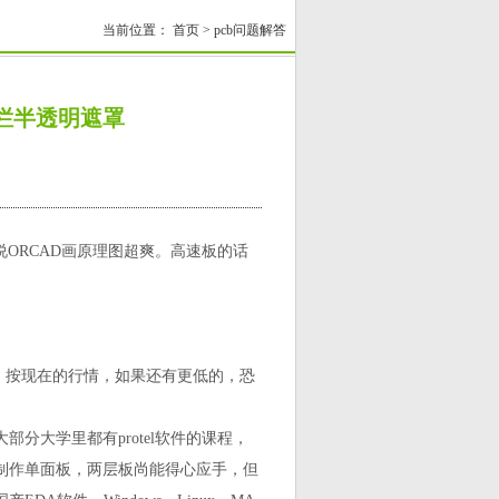
当前位置：
首页
>
pcb问题解答
栏半透明遮罩
ro也行。据说ORCAD画原理图超爽。高速板的话
。按现在的行情，如果还有更低的，恐
了，在大部分大学里都有protel软件的课程，
一，制作单面板，两层板尚能得心应手，但