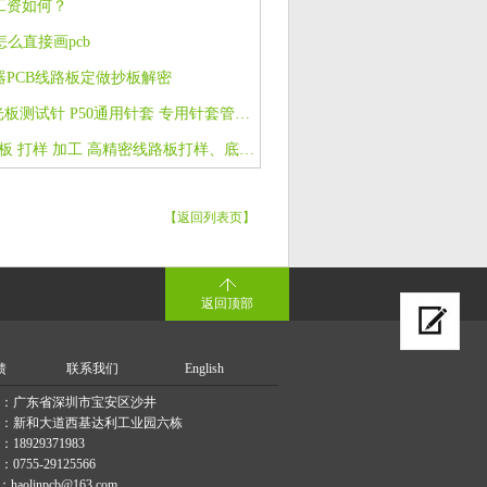
工资如何？
er 怎么直接画pcb
器PCB线路板定做抄板解密
带线套管PCB光板测试针 P50通用针套 专用针套管线 弹簧针套管
专业 PCB 线路板 打样 加工 高精密线路板打样、底价打样，品质好
【返回列表页】
返回顶部
馈
联系我们
English
：广东省深圳市宝安区沙井
：新和大道西基达利工业园六栋
8929371983
755-29125566
haolinpcb@163.com