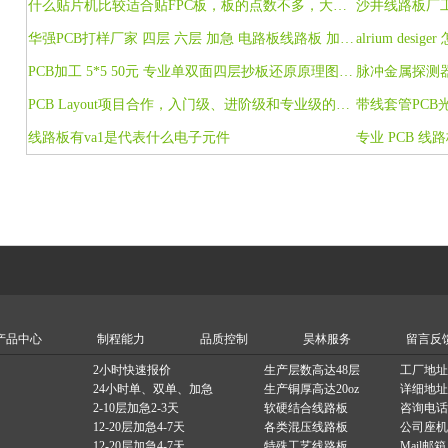
什么贴片机比较适合贴FPC板，板的点数不多，大约300点左右
沙井线路板厂
华强PCB打样厂家 四层 六层 加急 电路板线路板 加工生产 SMT贴片
alrium desig
PCB加工 5*5 50元 专业单双面四层抄板还原原理图 BOM表 电路设计
脉冲金属探测
PCB Layout项目合作，入门级、进阶级和专业级的PCB设计培训
线路板有va1是代表什么电子元件
产品中心
制程能力
品质控制
昊林服务
留言反
2小时快速报价
生产层数高达48层
工厂地址
24小时单、双单、加急
生产铜厚高达20oz
详细地址
2-10层加急2-3天
软硬结合线路板
咨询电话：1
12-20层加急4-7天
各类混压线路板
公司座机：0
12-20层加急4-7天
特殊工艺线路板
Mail邮箱：