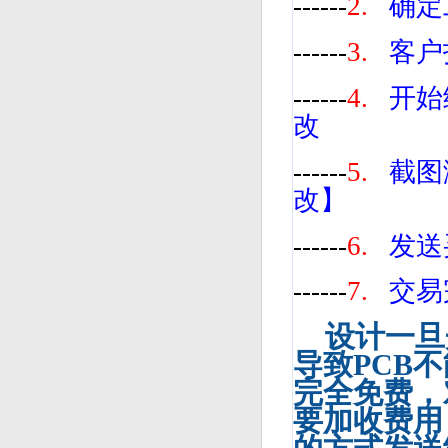
------
2.
确定
------
3.
客户
------
4.
开始
改
------
5.
截图
改】
------
6.
发送
------
7.
交易
设计一旦
导致
PCB
不
完全免费，
要加收费用