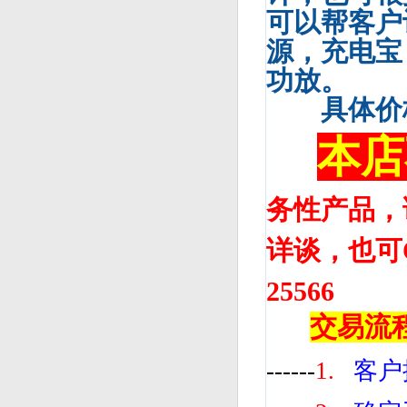
可以帮客户
源，充电宝，
功放。
具体价格
本店
务性产品，
详谈，也可Q联
25566
交易流
------
1.
客户