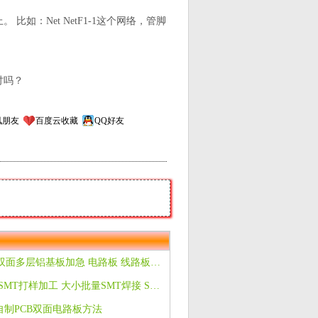
如：Net NetF1-1这个网络，管脚
讨吗？
讯朋友
百度云收藏
QQ好友
特价PCB 打样双面多层铝基板加急 电路板 线路板加工 制作 生产
SMT贴片加工 SMT打样加工 大小批量SMT焊接 SMT贴片打样 PCB打样
制PCB双面电路板方法