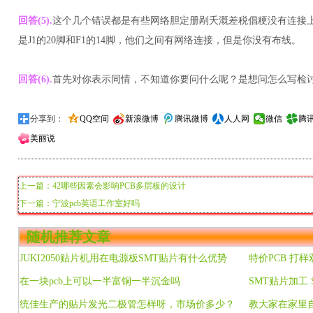
回答(5).
这个几个错误都是有些网络胆定册剐夭溉差税倡粳没有连接上。 比
是J1的20脚和F1的14脚，他们之间有网络连接，但是你没有布线。
回答(6).
首先对你表示同情，不知道你要问什么呢？是想问怎么写检
分享到：
QQ空间
新浪微博
腾讯微博
人人网
微信
腾
美丽说
上一篇：42哪些因素会影响PCB多层板的设计
下一篇：宁波pcb英语工作室好吗
随机推荐文章
JUKI2050贴片机用在电源板SMT贴片有什么优势
在一块pcb上可以一半富铜一半沉金吗
统佳生产的贴片发光二极管怎样呀，市场价多少？
教大家在家里自