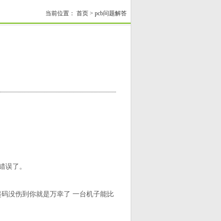
当前位置：
首页
>
pcb问题解答
检查错误了。
起码没伤到你就是万幸了 一台机子能比