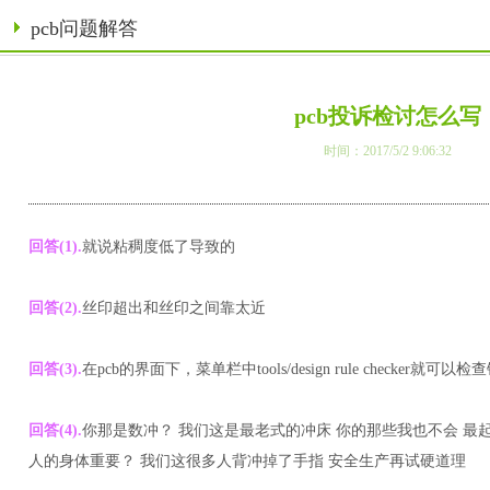
pcb问题解答
pcb投诉检讨怎么写
时间：2017/5/2 9:06:32
回答(1).
就说粘稠度低了导致的
回答(2).
丝印超出和丝印之间靠太近
回答(3).
在pcb的界面下，菜单栏中tools/design rule checker就可以
回答(4).
你那是数冲？ 我们这是最老式的冲床 你的那些我也不会 最
人的身体重要？ 我们这很多人背冲掉了手指 安全生产再试硬道理